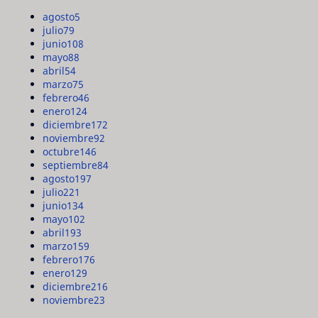
agosto
5
julio
79
junio
108
mayo
88
abril
54
marzo
75
febrero
46
enero
124
diciembre
172
noviembre
92
octubre
146
septiembre
84
agosto
197
julio
221
junio
134
mayo
102
abril
193
marzo
159
febrero
176
enero
129
diciembre
216
noviembre
23