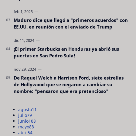
Maduro dice que llegó a "primeros acuerdos" con
EE.UU. en reunión con el enviado de Trump
¡El primer Starbucks en Honduras ya abrió sus
puertas en San Pedro Sula!
De Raquel Welch a Harrison Ford, siete estrellas
de Hollywood que se negaron a cambiar su
nombre: "pensaron que era pretencioso"
agosto
11
julio
79
junio
108
mayo
88
abril
54