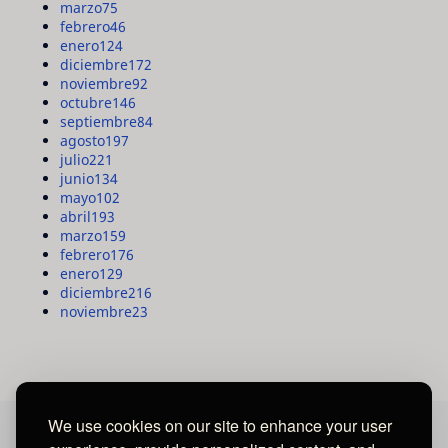
marzo
75
febrero
46
enero
124
diciembre
172
noviembre
92
octubre
146
septiembre
84
agosto
197
julio
221
junio
134
mayo
102
abril
193
marzo
159
febrero
176
enero
129
diciembre
216
noviembre
23
We use cookies on our site to enhance your user