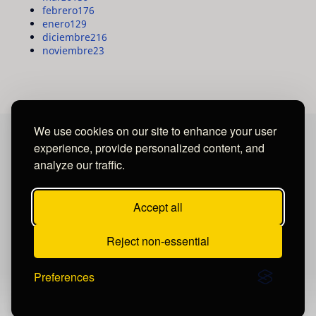
febrero
176
enero
129
diciembre
216
noviembre
23
We use cookies on our site to enhance your user
experience, provide personalized content, and
MAYA MEDIA GROUP
analyze our traffic.
Ubicados en Tegucigalpa - Honduras.
Accept all
Reject non-essential
Preferences
Publicar un comentario