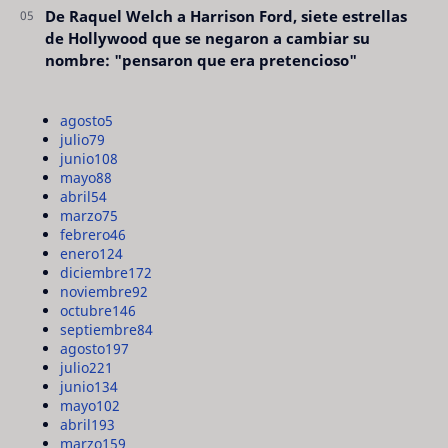
De Raquel Welch a Harrison Ford, siete estrellas
de Hollywood que se negaron a cambiar su
nombre: "pensaron que era pretencioso"
agosto
5
julio
79
junio
108
mayo
88
abril
54
marzo
75
febrero
46
enero
124
diciembre
172
noviembre
92
octubre
146
septiembre
84
agosto
197
julio
221
junio
134
mayo
102
abril
193
marzo
159