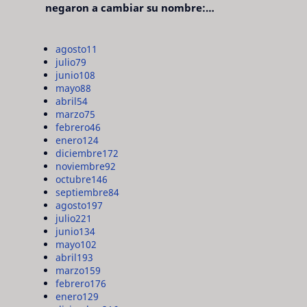
negaron a cambiar su nombre:
"pensaron que era pretencioso"
agosto
11
julio
79
junio
108
mayo
88
abril
54
marzo
75
febrero
46
enero
124
diciembre
172
noviembre
92
octubre
146
septiembre
84
agosto
197
julio
221
junio
134
mayo
102
abril
193
marzo
159
febrero
176
enero
129