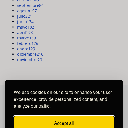
septiembre
84
agosto
197
julio
221
junio
134
mayo
102
abril
193
marzo
159
febrero
176
enero
129
diciembre
216
noviembre
23
We use cookies on our site to enhance your user
experience, provide personalized content, and
MAYA MEDIA GROUP
analyze our traffic.
Ubicados en Tegucigalpa - Honduras.
Accept all