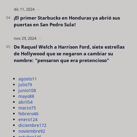
¡El primer Starbucks en Honduras ya abrió sus
puertas en San Pedro Sula!
De Raquel Welch a Harrison Ford, siete estrellas
de Hollywood que se negaron a cambiar su
nombre: "pensaron que era pretencioso"
agosto
11
julio
79
junio
108
mayo
88
abril
54
marzo
75
febrero
46
enero
124
diciembre
172
noviembre
92
octubre
146