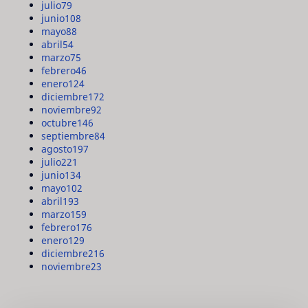
julio
79
junio
108
mayo
88
abril
54
marzo
75
febrero
46
enero
124
diciembre
172
noviembre
92
octubre
146
septiembre
84
agosto
197
julio
221
junio
134
mayo
102
abril
193
marzo
159
febrero
176
enero
129
diciembre
216
noviembre
23