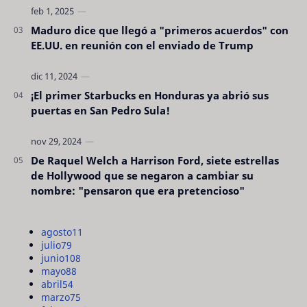
Maduro dice que llegó a "primeros acuerdos" con
EE.UU. en reunión con el enviado de Trump
¡El primer Starbucks en Honduras ya abrió sus
puertas en San Pedro Sula!
De Raquel Welch a Harrison Ford, siete estrellas
de Hollywood que se negaron a cambiar su
nombre: "pensaron que era pretencioso"
agosto
11
julio
79
junio
108
mayo
88
abril
54
marzo
75