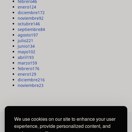
febrero
46
enero
124
diciembre
172
noviembre
92
octubre
146
septiembre
84
agosto
197
julio
221
junio
134
mayo
102
abril
193
marzo
159
febrero
176
enero
129
diciembre
216
noviembre
23
We use cookies on our site to enhance your user
experience, provide personalized content, and