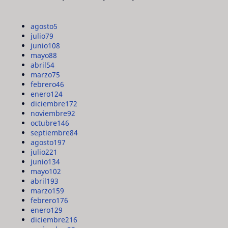
agosto
5
julio
79
junio
108
mayo
88
abril
54
marzo
75
febrero
46
enero
124
diciembre
172
noviembre
92
octubre
146
septiembre
84
agosto
197
julio
221
junio
134
mayo
102
abril
193
marzo
159
febrero
176
enero
129
diciembre
216