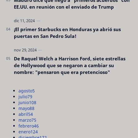
Maduro dice que llegó a "primeros acuerdos" con
EE.UU. en reunión con el enviado de Trump
¡El primer Starbucks en Honduras ya abrió sus
puertas en San Pedro Sula!
De Raquel Welch a Harrison Ford, siete estrellas
de Hollywood que se negaron a cambiar su
nombre: "pensaron que era pretencioso"
agosto
5
julio
79
junio
108
mayo
88
abril
54
marzo
75
febrero
46
enero
124
diciembre
172