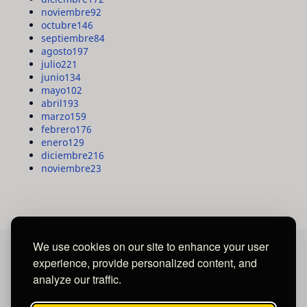
noviembre
92
octubre
146
septiembre
84
agosto
197
julio
221
junio
134
mayo
102
abril
193
marzo
159
febrero
176
enero
129
diciembre
216
noviembre
23
We use cookies on our site to enhance your user
experience, provide personalized content, and
MAYA MEDIA GROUP
analyze our traffic.
Ubicados en Tegucigalpa - Honduras.