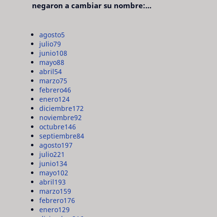
negaron a cambiar su nombre:
"pensaron que era pretencioso"
agosto
5
julio
79
junio
108
mayo
88
abril
54
marzo
75
febrero
46
enero
124
diciembre
172
noviembre
92
octubre
146
septiembre
84
agosto
197
julio
221
junio
134
mayo
102
abril
193
marzo
159
febrero
176
enero
129