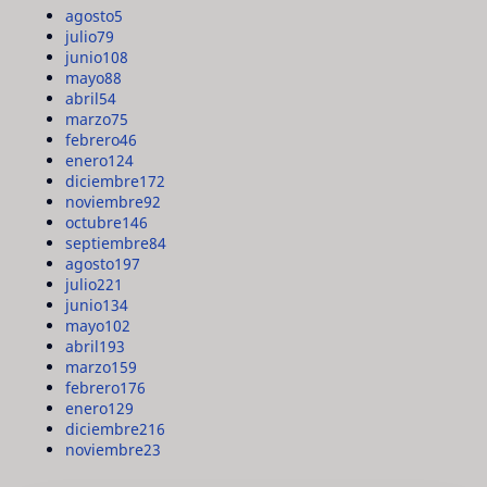
agosto
5
julio
79
junio
108
mayo
88
abril
54
marzo
75
febrero
46
enero
124
diciembre
172
noviembre
92
octubre
146
septiembre
84
agosto
197
julio
221
junio
134
mayo
102
abril
193
marzo
159
febrero
176
enero
129
diciembre
216
noviembre
23