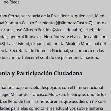
políticos.
ahí Cerna, secretaria de la Presidencia, quien asistió en
onal Xiomara Castro Sarmiento (@XiomaraCastroZ). Junto a
 coronel José Alfredo Fortín (@vicesedenahn), el jefe del
as, general Roosevelt Hernández, y el alcalde capitalino
). La actividad, organizada por la Alcaldía Municipal del
on la Secretaría de Defensa Nacional, se enmarcó en las
uscan fortalecer el sentido de pertenencia nacional.
onia y Participación Ciudadana
a mañana bajo un cielo despejado, con el himno nacional
egio Militar de Francisco Morazán. El parque, uno de los
l, se llenó de familias hondureñas que acudieron no solo
vidades paralelas como talleres educativos sobre historia