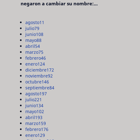
negaron a cambiar su nombre:
"pensaron que era pretencioso"
agosto
11
julio
79
junio
108
mayo
88
abril
54
marzo
75
febrero
46
enero
124
diciembre
172
noviembre
92
octubre
146
septiembre
84
agosto
197
julio
221
junio
134
mayo
102
abril
193
marzo
159
febrero
176
enero
129