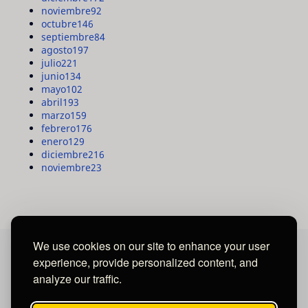
noviembre
92
octubre
146
septiembre
84
agosto
197
julio
221
junio
134
mayo
102
abril
193
marzo
159
febrero
176
enero
129
diciembre
216
noviembre
23
We use cookies on our site to enhance your user
experience, provide personalized content, and
MAYA MEDIA GROUP
analyze our traffic.
Ubicados en Tegucigalpa - Honduras.