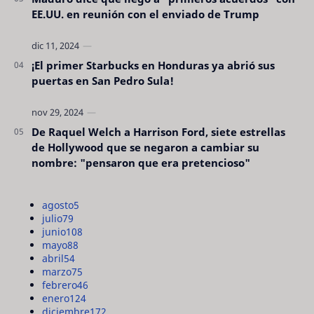
EE.UU. en reunión con el enviado de Trump
¡El primer Starbucks en Honduras ya abrió sus
puertas en San Pedro Sula!
De Raquel Welch a Harrison Ford, siete estrellas
de Hollywood que se negaron a cambiar su
nombre: "pensaron que era pretencioso"
agosto
5
julio
79
junio
108
mayo
88
abril
54
marzo
75
febrero
46
enero
124
diciembre
172