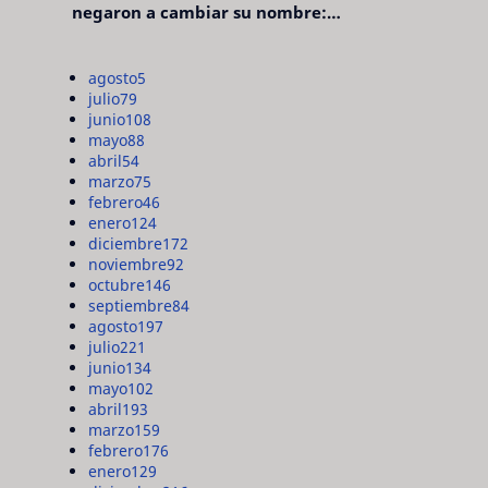
negaron a cambiar su nombre:
"pensaron que era pretencioso"
agosto
5
julio
79
junio
108
mayo
88
abril
54
marzo
75
febrero
46
enero
124
diciembre
172
noviembre
92
octubre
146
septiembre
84
agosto
197
julio
221
junio
134
mayo
102
abril
193
marzo
159
febrero
176
enero
129