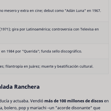
mo mesero y extra en cine; debut como "Adán Luna" en 1967.
971); gira por Latinoamérica; controversia con Televisa en
r en 1984 por "Querida"; funda sello discográfico.
; filantropía en Juárez; muerte y beatificación cultural.
Balada Ranchera
ducía y actuaba. Vendió
más de 100 millones de discos
en
ra, bolero, pop y mariachi –un "acorde disonante" que