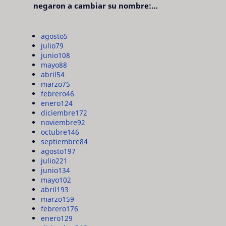
negaron a cambiar su nombre:
"pensaron que era pretencioso"
agosto
5
julio
79
junio
108
mayo
88
abril
54
marzo
75
febrero
46
enero
124
diciembre
172
noviembre
92
octubre
146
septiembre
84
agosto
197
julio
221
junio
134
mayo
102
abril
193
marzo
159
febrero
176
enero
129