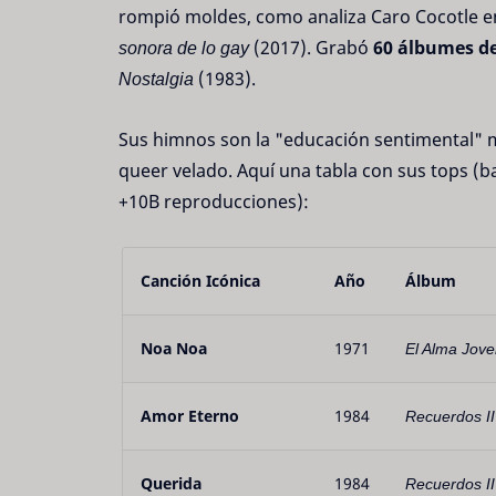
rompió moldes, como analiza Caro Cocotle 
sonora de lo gay
(2017). Grabó
60 álbumes de
Nostalgia
(1983).
Sus himnos son la "educación sentimental" 
queer velado. Aquí una tabla con sus tops (
+10B reproducciones):
Canción Icónica
Año
Álbum
Noa Noa
1971
El Alma Jov
Amor Eterno
1984
Recuerdos II
Querida
1984
Recuerdos II