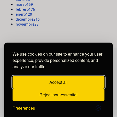
marzo
159
febrero
176
enero
129
diciembre
216
noviembre
23
We use cookies on our site to enhance your user
experience, provide personalized content, and
MAYA MEDIA GROUP
analyze our traffic.
Ubicados en Tegucigalpa - Honduras.
Accept all
Reject non-essential
Preferences
Publicar un comentario