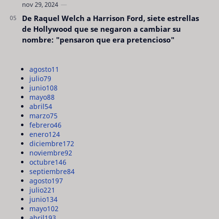
De Raquel Welch a Harrison Ford, siete estrellas
de Hollywood que se negaron a cambiar su
nombre: "pensaron que era pretencioso"
agosto
11
julio
79
junio
108
mayo
88
abril
54
marzo
75
febrero
46
enero
124
diciembre
172
noviembre
92
octubre
146
septiembre
84
agosto
197
julio
221
junio
134
mayo
102
abril
193