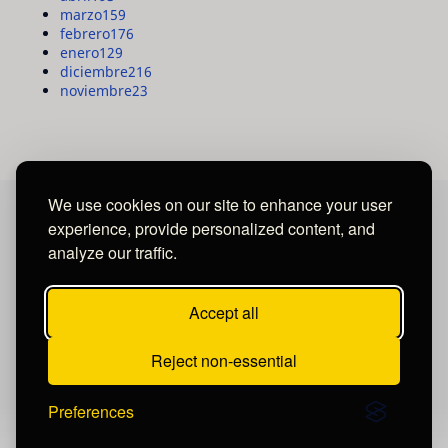
marzo
159
febrero
176
enero
129
diciembre
216
noviembre
23
We use cookies on our site to enhance your user
experience, provide personalized content, and
MAYA MEDIA GROUP
analyze our traffic.
Ubicados en Tegucigalpa - Honduras.
Accept all
Reject non-essential
Preferences
Publicar un comentario