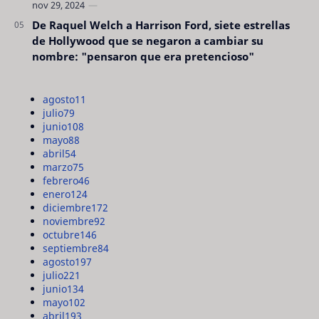
De Raquel Welch a Harrison Ford, siete estrellas
de Hollywood que se negaron a cambiar su
nombre: "pensaron que era pretencioso"
agosto
11
julio
79
junio
108
mayo
88
abril
54
marzo
75
febrero
46
enero
124
diciembre
172
noviembre
92
octubre
146
septiembre
84
agosto
197
julio
221
junio
134
mayo
102
abril
193