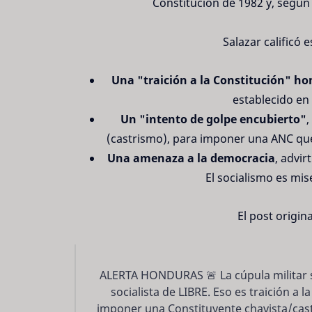
Constitución de 1982 y, según 
Salazar calificó 
Una "traición a la Constitución" h
establecido en 
Un "intento de golpe encubierto"
,
(castrismo), para imponer una ANC que 
Una amenaza a la democracia
, advi
El socialismo es mis
El post origina
ALERTA HONDURAS 🚨 La cúpula militar s
socialista de LIBRE. Eso es traición a 
imponer una Constituyente chavista/castr