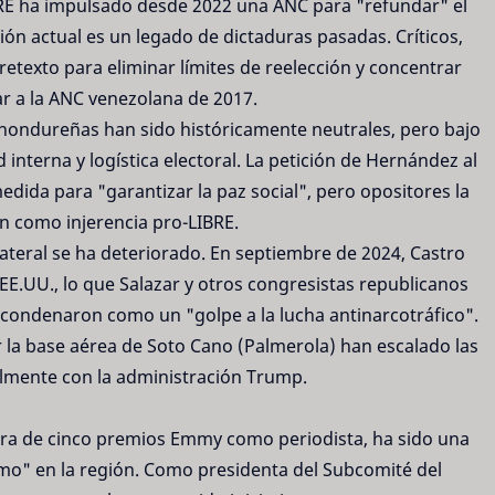
BRE ha impulsado desde 2022 una ANC para "refundar" el
ón actual es un legado de dictaduras pasadas. Críticos,
retexto para eliminar límites de reelección y concentrar
ar a la ANC venezolana de 2017.
hondureñas han sido históricamente neutrales, pero bajo
interna y logística electoral. La petición de Hernández al
edida para "garantizar la paz social", pero opositores la
n como injerencia pro-LIBRE.
ilateral se ha deteriorado. En septiembre de 2024, Castro
 EE.UU., lo que Salazar y otros congresistas republicanos
condenaron como un "golpe a la lucha antinarcotráfico".
la base aérea de Soto Cano (Palmerola) han escalado las
almente con la administración Trump.
dora de cinco premios Emmy como periodista, ha sido una
smo" en la región. Como presidenta del Subcomité del