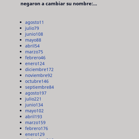
negaron a cambiar su nombre:
"pensaron que era pretencioso"
agosto
11
julio
79
junio
108
mayo
88
abril
54
marzo
75
febrero
46
enero
124
diciembre
172
noviembre
92
octubre
146
septiembre
84
agosto
197
julio
221
junio
134
mayo
102
abril
193
marzo
159
febrero
176
enero
129