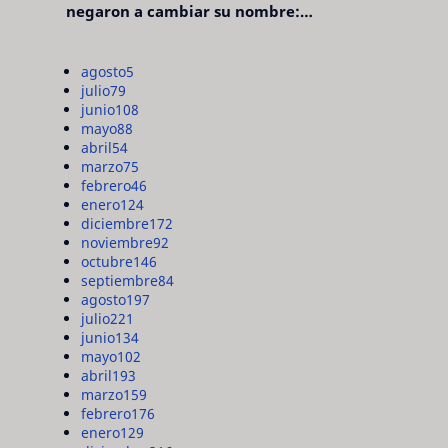
negaron a cambiar su nombre:
"pensaron que era pretencioso"
agosto
5
julio
79
junio
108
mayo
88
abril
54
marzo
75
febrero
46
enero
124
diciembre
172
noviembre
92
octubre
146
septiembre
84
agosto
197
julio
221
junio
134
mayo
102
abril
193
marzo
159
febrero
176
enero
129