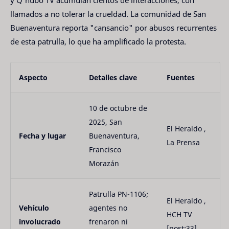
y Q'hubo TV acumulan cientos de interacciones, con 
llamados a no tolerar la crueldad. La comunidad de San 
Buenaventura reporta "cansancio" por abusos recurrentes 
de esta patrulla, lo que ha amplificado la protesta.
Aspecto
Detalles clave
Fuentes
10 de octubre de 
2025, San 
El Heraldo , 
Fecha y lugar
Buenaventura, 
La Prensa
Francisco 
Morazán
Patrulla PN-1106; 
El Heraldo , 
Vehículo 
agentes no 
HCH TV 
involucrado
frenaron ni 
[post:33]