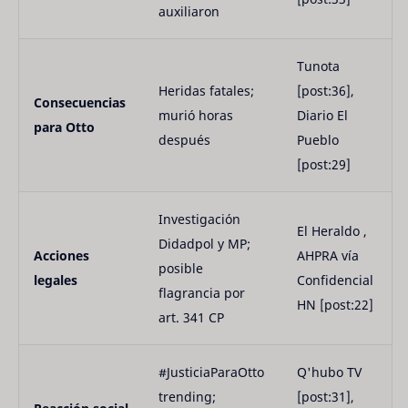
auxiliaron
Tunota 
Heridas fatales; 
[post:36], 
Consecuencias 
murió horas 
Diario El 
para Otto
después
Pueblo 
[post:29]
Investigación 
El Heraldo , 
Didadpol y MP; 
Acciones 
AHPRA vía 
posible 
legales
Confidencial 
flagrancia por 
HN [post:22]
art. 341 CP
#JusticiaParaOtto 
Q'hubo TV 
trending; 
[post:31], 