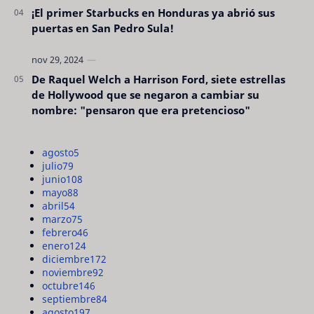
¡El primer Starbucks en Honduras ya abrió sus
puertas en San Pedro Sula!
De Raquel Welch a Harrison Ford, siete estrellas
de Hollywood que se negaron a cambiar su
nombre: "pensaron que era pretencioso"
agosto
5
julio
79
junio
108
mayo
88
abril
54
marzo
75
febrero
46
enero
124
diciembre
172
noviembre
92
octubre
146
septiembre
84
agosto
197