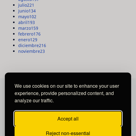
julio
221
junio
134
mayo
102
abril
193
marzo
159
febrero
176
enero
129
diciembre
216
noviembre
23
We use cookies on our site to enhance your user
experience, provide personalized content, and
MAYA MEDIA GROUP
analyze our traffic.
Ubicados en Tegucigalpa - Honduras.
Accept all
Reject non-essential