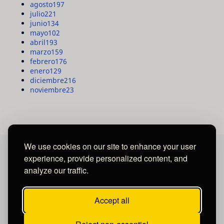
agosto
197
julio
221
junio
134
mayo
102
abril
193
marzo
159
febrero
176
enero
129
diciembre
216
noviembre
23
We use cookies on our site to enhance your user
experience, provide personalized content, and
MAYA MEDIA GROUP
analyze our traffic.
Ubicados en Tegucigalpa - Honduras.
Accept all