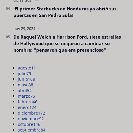
¡El primer Starbucks en Honduras ya abrió sus
puertas en San Pedro Sula!
De Raquel Welch a Harrison Ford, siete estrellas
de Hollywood que se negaron a cambiar su
nombre: "pensaron que era pretencioso"
agosto
11
julio
79
junio
108
mayo
88
abril
54
marzo
75
febrero
46
enero
124
diciembre
172
noviembre
92
octubre
146
septiembre
84