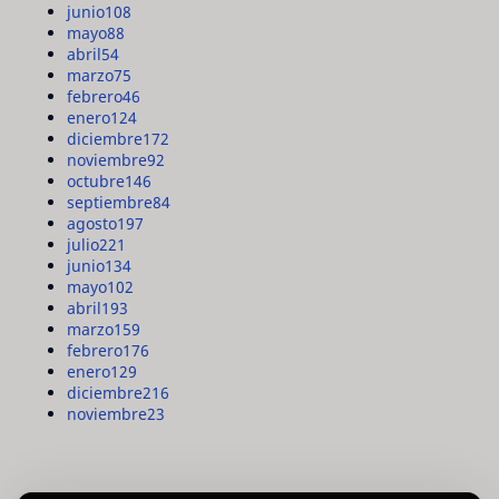
junio
108
mayo
88
abril
54
marzo
75
febrero
46
enero
124
diciembre
172
noviembre
92
octubre
146
septiembre
84
agosto
197
julio
221
junio
134
mayo
102
abril
193
marzo
159
febrero
176
enero
129
diciembre
216
noviembre
23