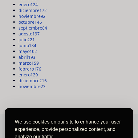
enero
124
diciembre
172
noviembre
92
octubre
146
septiembre
84
agosto
197
julio
221
junio
134
mayo
102
abril
193
marzo
159
febrero
176
enero
129
diciembre
216
noviembre
23
We use cookies on our site to enhance your user
experience, provide personalized content, and
MAYA MEDIA GROUP
analyze our traffic.