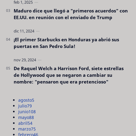
Maduro dice que llegó a "primeros acuerdos" con
EE.UU. en reunión con el enviado de Trump
¡El primer Starbucks en Honduras ya abrió sus
puertas en San Pedro Sula!
De Raquel Welch a Harrison Ford, siete estrellas
de Hollywood que se negaron a cambiar su
nombre: "pensaron que era pretencioso"
agosto
5
julio
79
junio
108
mayo
88
abril
54
marzo
75
febrero
46