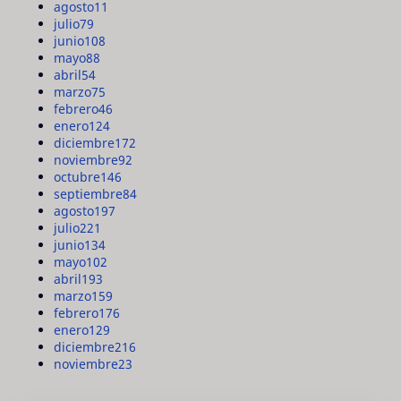
agosto
11
julio
79
junio
108
mayo
88
abril
54
marzo
75
febrero
46
enero
124
diciembre
172
noviembre
92
octubre
146
septiembre
84
agosto
197
julio
221
junio
134
mayo
102
abril
193
marzo
159
febrero
176
enero
129
diciembre
216
noviembre
23