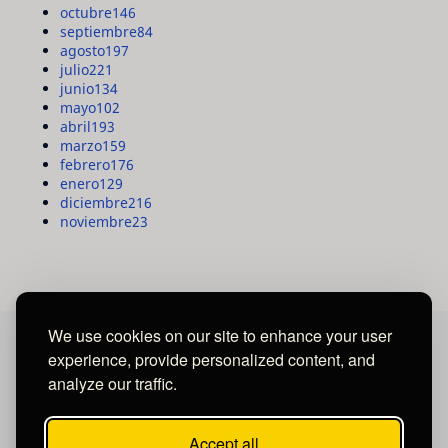
octubre
146
septiembre
84
agosto
197
julio
221
junio
134
mayo
102
abril
193
marzo
159
febrero
176
enero
129
diciembre
216
noviembre
23
We use cookies on our site to enhance your user
experience, provide personalized content, and
MAYA MEDIA GROUP
analyze our traffic.
Ubicados en Tegucigalpa - Honduras.
Accept all