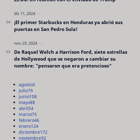
¡El primer Starbucks en Honduras ya abrió sus
puertas en San Pedro Sula!
De Raquel Welch a Harrison Ford, siete estrellas
de Hollywood que se negaron a cambiar su
nombre: "pensaron que era pretencioso"
agosto
5
julio
79
junio
108
mayo
88
abril
54
marzo
75
febrero
46
enero
124
diciembre
172
noviembre
92