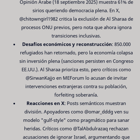
Opinión Árabe (18 septiembre 2025) muestra 61% de
sirios queriendo democracia plena. En X,
@chitowngirl1982 critica la exclusión de Al Sharaa de
procesos ONU previos, pero nota que ahora ignora
transiciones inclusivas.
Desafíos económicos y reconstrucción
: 850.000
refugiados han retornado, pero la economía colapsa
sin inversión plena (sanciones persisten en Congreso
EE.UU.). Al Sharaa prioriza esto, pero críticos como
@SirwanKajjo en MEForum lo acusan de invitar
intervenciones extranjeras contra su población,
forfeiting soberanía.
Reacciones en X
: Posts semánticos muestran
división. Apoyadores como @omar_dddg ven su
modelo "gulf-style" como pragmático para sanar
heridas. Críticos como @TalAbdulrazaq rechazan
acusaciones de ignorar Israel, argumentando que