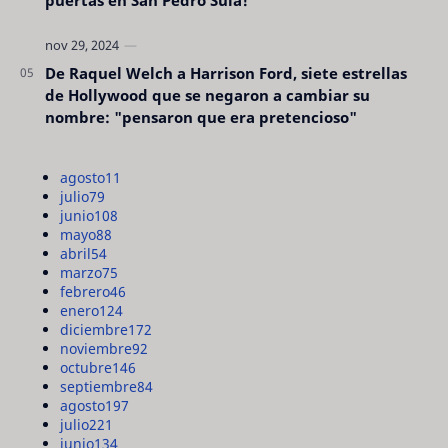
puertas en San Pedro Sula!
De Raquel Welch a Harrison Ford, siete estrellas
de Hollywood que se negaron a cambiar su
nombre: "pensaron que era pretencioso"
agosto
11
julio
79
junio
108
mayo
88
abril
54
marzo
75
febrero
46
enero
124
diciembre
172
noviembre
92
octubre
146
septiembre
84
agosto
197
julio
221
junio
134