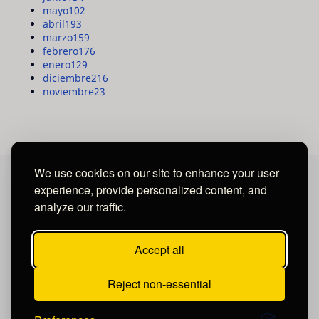
mayo
102
abril
193
marzo
159
febrero
176
enero
129
diciembre
216
noviembre
23
We use cookies on our site to enhance your user
experience, provide personalized content, and
MAYA MEDIA GROUP
analyze our traffic.
Ubicados en Tegucigalpa - Honduras.
Accept all
Reject non-essential