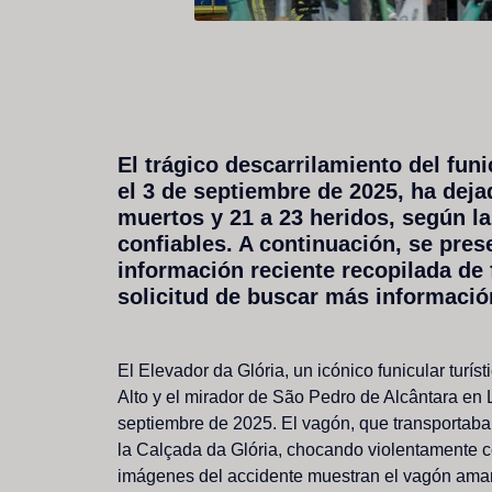
El
trágico
descarrilamiento
del
funi
el
3
de
septiembre
de
2025,
ha
deja
muertos
y
21
a
23
heridos,
según
l
confiables.
A
continuación,
se
pres
información
reciente
recopilada
de
solicitud
de
buscar
más
informació
El
Elevador
da
Glória,
un
icónico
funicular
turíst
Alto
y
el
mirador
de
São
Pedro
de
Alcântara
en
septiembre
de
2025.
El
vagón,
que
transportaba
la
Calçada
da
Glória,
chocando
violentamente
c
imágenes
del
accidente
muestran
el
vagón
amar