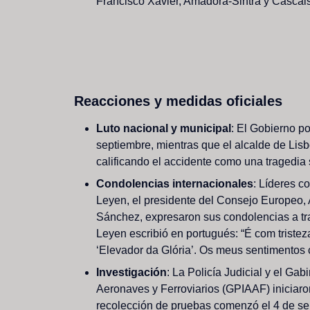
Francisco
Xavier,
Amadora-Sintra
y
Cascais
Reacciones
y
medidas
oficiales
Luto
nacional
y
municipal
:
El
Gobierno
po
septiembre,
mientras
que
el
alcalde
de
Lisb
calificando
el
accidente
como
una
tragedia
Condolencias
internacionales
:
Líderes
c
Leyen,
el
presidente
del
Consejo
Europeo,
Sánchez,
expresaron
sus
condolencias
a
t
Leyen
escribió
en
portugués:
“É
com
tristez
‘Elevador
da
Glória’.
Os
meus
sentimentos
I
n
v
e
s
t
i
g
a
c
i
ó
n
:
La
Policía
Judicial
y
el
Gabi
Aeronaves
y
Ferroviarios
(GPIAAF)
iniciar
recolección
de
pruebas
comenzó
el
4
de
se