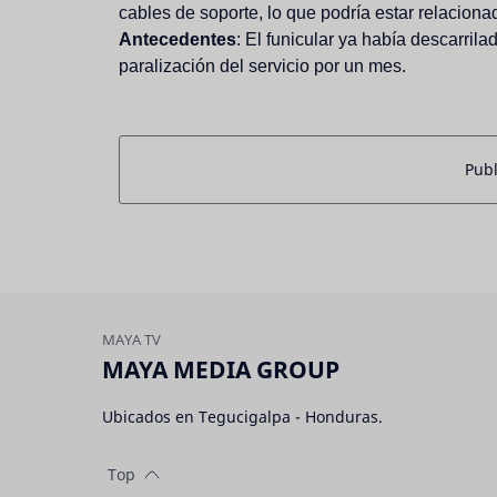
cables
de
soporte,
lo
que
podría
estar
relaciona
A
n
t
e
c
e
d
e
n
t
e
s
:
El
funicular
ya
había
descarrila
paralización
del
servicio
por
un
mes.
Publ
MAYA MEDIA GROUP
Ubicados en Tegucigalpa - Honduras.