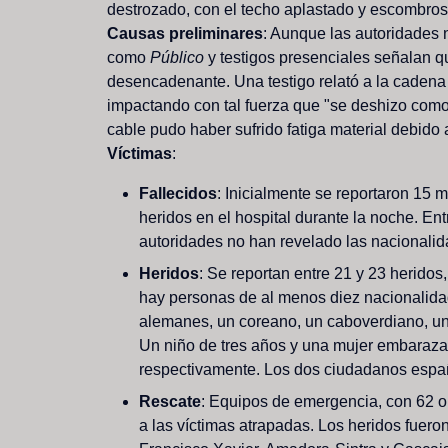
destrozado,
con
el
techo
aplastado
y
escombros
Causas
preliminares
:
Aunque
las
autoridades
como
P
ú
b
l
i
c
o
y
testigos
presenciales
señalan
q
desencadenante.
Una
testigo
relató
a
la
cadena
impactando
con
tal
fuerza
que
"se
deshizo
com
cable
pudo
haber
sufrido
fatiga
material
debido
V
í
c
t
i
m
a
s
:
F
a
l
l
e
c
i
d
o
s
:
Inicialmente
se
reportaron
15
m
heridos
en
el
hospital
durante
la
noche.
Ent
autoridades
no
han
revelado
las
nacionali
H
e
r
i
d
o
s
:
Se
reportan
entre
21
y
23
heridos,
hay
personas
de
al
menos
diez
nacionalida
alemanes,
un
coreano,
un
caboverdiano,
u
Un
niño
de
tres
años
y
una
mujer
embaraz
respectivamente.
Los
dos
ciudadanos
espa
R
e
s
c
a
t
e
:
Equipos
de
emergencia,
con
62
o
a
las
víctimas
atrapadas.
Los
heridos
fuero