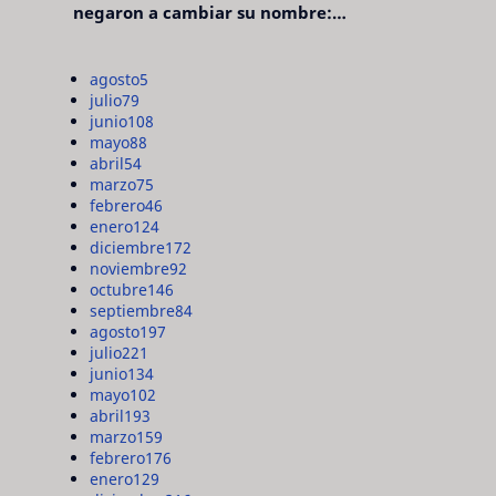
negaron a cambiar su nombre:
"pensaron que era pretencioso"
agosto
5
julio
79
junio
108
mayo
88
abril
54
marzo
75
febrero
46
enero
124
diciembre
172
noviembre
92
octubre
146
septiembre
84
agosto
197
julio
221
junio
134
mayo
102
abril
193
marzo
159
febrero
176
enero
129