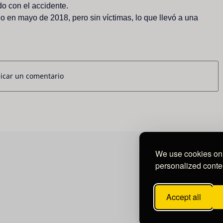
do
con
el
accidente.
do
en
mayo
de
2018,
pero
sin
víctimas,
lo
que
llevó
a
una
icar un comentario
We use cookies on 
personalized conten
Accept all