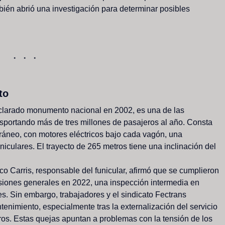
bién
abrió
una
investigación
para
determinar
posibles
to
clarado
monumento
nacional
en
2002,
es
una
de
las
nsportando
más
de
tres
millones
de
pasajeros
al
año.
Consta
ráneo,
con
motores
eléctricos
bajo
cada
vagón,
una
uniculares.
El
trayecto
de
265
metros
tiene
una
inclinación
del
ico
Carris,
responsable
del
funicular,
afirmó
que
se
cumplieron
siones
generales
en
2022,
una
inspección
intermedia
en
s.
Sin
embargo,
trabajadores
y
el
sindicato
Fectrans
tenimiento,
especialmente
tras
la
externalización
del
servicio
ros.
Estas
quejas
apuntan
a
problemas
con
la
tensión
de
los