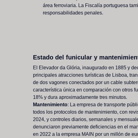
área
ferroviaria.
La
Fiscalía
portuguesa
tam
responsabilidades
penales.
Estado
del
funicular
y
mantenimien
El
Elevador
da
Glória,
inaugurado
en
1885
y
de
principales
atracciones
turísticas
de
Lisboa,
tra
de
dos
vagones
conectados
por
un
cable
subter
característica
única
en
comparación
con
otros
f
18%
y
dura
aproximadamente
tres
minutos.
M
a
n
t
e
n
i
m
i
e
n
t
o
:
La
empresa
de
transporte
públ
todos
los
protocolos
de
mantenimiento,
con
revi
2024,
y
controles
diarios,
semanales
y
mensuale
denunciaron
previamente
deficiencias
en
el
man
en
2022
a
la
empresa
MAIN
por
un
millón
de
eu