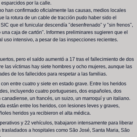
esparcidos
por
la
calle.
no
han
confirmado
oficialmente
las
causas,
medios
locales
ue
la
rotura
de
un
cable
de
tracción
pudo
haber
sido
el
SIC
que
el
funicular
descendía
"desenfrenado"
y
"sin
frenos",
o
una
caja
de
cartón".
Informes
preliminares
sugieren
que
el
al
uso
intensivo,
a
pesar
de
las
inspecciones
recientes.
uertos,
pero
el
saldo
aumentó
a
17
tras
el
fallecimiento
de
dos
re
las
víctimas
hay
siete
hombres
y
ocho
mujeres,
aunque
las
dades
de
los
fallecidos
para
respetar
a
las
familias.
con
entre
cuatro
y
siete
en
estado
grave.
Entre
los
heridos
des,
incluyendo
cuatro
portugueses,
dos
españoles,
dos
n
canadiense,
un
francés,
un
suizo,
un
marroquí
y
un
italiano.
ada
están
entre
los
heridos,
con
lesiones
leves
y
graves,
ñoles
heridos
ya
recibieron
el
alta
médica.
perativos
y
22
vehículos,
trabajaron
intensamente
para
liberar
n
trasladados
a
hospitales
como
São
José,
Santa
Maria,
São