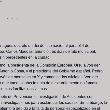
.
rtugués
decretó
un
día
de
luto
nacional
para
el
4
de
oa,
Carlos
Moedas,
anunció
tres
días
de
luto
municipal,
sin
precedentes
en
la
ciudad.
omo
la
presidenta
de
la
Comisión
Europea,
Ursula
von
der
Antonio
Costa,
y
el
presidente
del
Gobierno
español,
Pedro
ravés
de
mensajes
en
X
y
comunicados
oficiales.
Von
der
a
que
tomei
conhecimento
do
descarrilamento
do
famoso
com
as
famílias
das
vítimas.”
nete
de
Prevención
e
Investigación
de
Accidentes
con
on
investigaciones
para
esclarecer
las
causas.
Sin
embargo,
la
ptiembre
debido
a
la
falta
de
personal
especializado
en
el