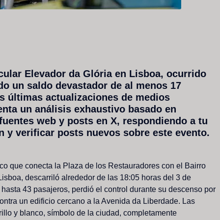
cular
Elevador
da
Glória
en
Lisboa,
ocurrido
do
un
saldo
devastador
de
al
menos
17
as
últimas
actualizaciones
de
medios
enta
un
análisis
exhaustivo
basado
en
fuentes
web
y
posts
en
X,
respondiendo
a
tu
n
y
verificar
posts
nuevos
sobre
este
evento.
ico
que
conecta
la
Plaza
de
los
Restauradores
con
el
Bairro
Lisboa,
descarriló
alrededor
de
las
18:05
horas
del
3
de
hasta
43
pasajeros,
perdió
el
control
durante
su
descenso
por
ontra
un
edificio
cercano
a
la
Avenida
da
Liberdade.
Las
illo
y
blanco,
símbolo
de
la
ciudad,
completamente