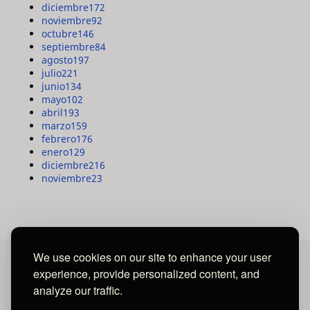
diciembre
172
noviembre
92
octubre
146
septiembre
84
agosto
197
julio
221
junio
134
mayo
102
abril
193
marzo
159
febrero
176
enero
129
diciembre
216
noviembre
23
We use cookies on our site to enhance your user
experience, provide personalized content, and
MAYA MEDIA GROUP
analyze our traffic.