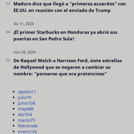
Maduro dice que llegó a "primeros acuerdos" con
EE.UU. en reunión con el enviado de Trump
¡El primer Starbucks en Honduras ya abrió sus
puertas en San Pedro Sula!
De Raquel Welch a Harrison Ford, siete estrellas
de Hollywood que se negaron a cambiar su
nombre: "pensaron que era pretencioso"
agosto
11
julio
79
junio
108
mayo
88
abril
54
marzo
75
febrero
46
enero
124