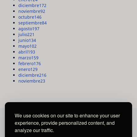
diciembre
172
noviembre
92
octubre
146
septiembre
84
agosto
197
julio
221
junio
134
mayo
102
abril
193
marzo
159
febrero
176
enero
129
diciembre
216
noviembre
23
We use cookies on our site to enhance your user
experience, provide personalized content, and
MAYA MEDIA GROUP
analyze our traffic.