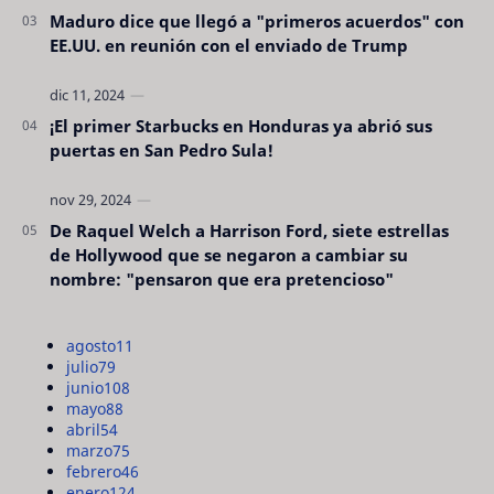
Maduro dice que llegó a "primeros acuerdos" con
EE.UU. en reunión con el enviado de Trump
¡El primer Starbucks en Honduras ya abrió sus
puertas en San Pedro Sula!
De Raquel Welch a Harrison Ford, siete estrellas
de Hollywood que se negaron a cambiar su
nombre: "pensaron que era pretencioso"
agosto
11
julio
79
junio
108
mayo
88
abril
54
marzo
75
febrero
46
enero
124