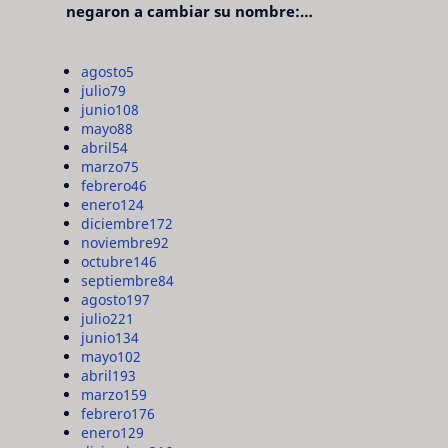
negaron a cambiar su nombre:
"pensaron que era pretencioso"
agosto
5
julio
79
junio
108
mayo
88
abril
54
marzo
75
febrero
46
enero
124
diciembre
172
noviembre
92
octubre
146
septiembre
84
agosto
197
julio
221
junio
134
mayo
102
abril
193
marzo
159
febrero
176
enero
129