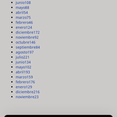
junio
108
mayo
88
abril
54
marzo
75
febrero
46
enero
124
diciembre
172
noviembre
92
octubre
146
septiembre
84
agosto
197
julio
221
junio
134
mayo
102
abril
193
marzo
159
febrero
176
enero
129
diciembre
216
noviembre
23