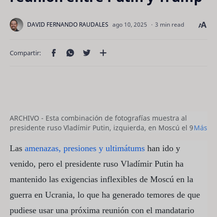
3 min read
ARCHIVO - Esta combinación de fotografías muestra al
presidente ruso Vladímir Putin, izquierda, en Moscú el 9
Más
de mayo de 2025, y al mandatario estadounidense Donald
Trump el 1 de agosto, en Washington. (AP Foto/Alexander
Las
amenazas, presiones y ultimátums
han ido y
Zemlianichenko, foto compartida, Mark Schiefelbein,
venido, pero el presidente ruso Vladímir Putin ha
archivo)
mantenido las exigencias inflexibles de Moscú en la
guerra en Ucrania, lo que ha generado temores de que
pudiese usar una próxima reunión con el mandatario