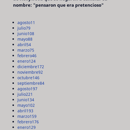
nombre: "pensaron que era pretencioso"
agosto
11
julio
79
junio
108
mayo
88
abril
54
marzo
75
febrero
46
enero
124
diciembre
172
noviembre
92
octubre
146
septiembre
84
agosto
197
julio
221
junio
134
mayo
102
abril
193
marzo
159
febrero
176
enero
129