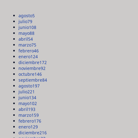
agosto
5
julio
79
junio
108
mayo
88
abril
54
marzo
75
febrero
46
enero
124
diciembre
172
noviembre
92
octubre
146
septiembre
84
agosto
197
julio
221
junio
134
mayo
102
abril
193
marzo
159
febrero
176
enero
129
diciembre
216