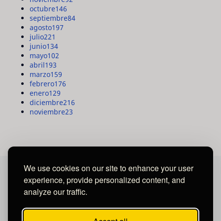
octubre
146
septiembre
84
agosto
197
julio
221
junio
134
mayo
102
abril
193
marzo
159
febrero
176
enero
129
diciembre
216
noviembre
23
We use cookies on our site to enhance your user
experience, provide personalized content, and
MAYA MEDIA GROUP
analyze our traffic.
Ubicados en Tegucigalpa - Honduras.