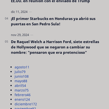
EE.UU. en reunión con el enviado de Trump
¡El primer Starbucks en Honduras ya abrió sus
puertas en San Pedro Sula!
De Raquel Welch a Harrison Ford, siete estrellas
de Hollywood que se negaron a cambiar su
nombre: "pensaron que era pretencioso"
agosto
11
julio
79
junio
108
mayo
88
abril
54
marzo
75
febrero
46
enero
124
diciembre
172
noviembre
92