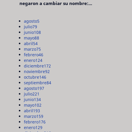
negaron a cambiar su nombre:
"pensaron que era pretencioso"
agosto
5
julio
79
junio
108
mayo
88
abril
54
marzo
75
febrero
46
enero
124
diciembre
172
noviembre
92
octubre
146
septiembre
84
agosto
197
julio
221
junio
134
mayo
102
abril
193
marzo
159
febrero
176
enero
129