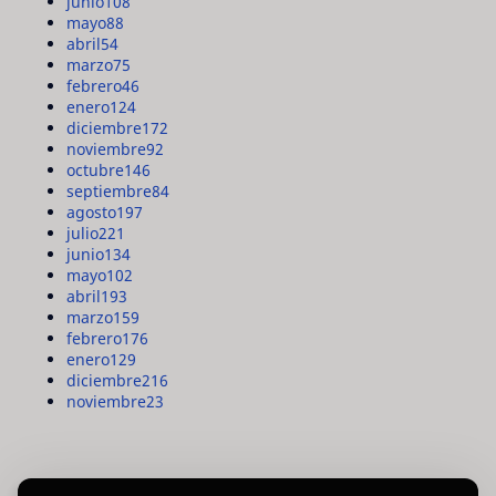
junio
108
mayo
88
abril
54
marzo
75
febrero
46
enero
124
diciembre
172
noviembre
92
octubre
146
septiembre
84
agosto
197
julio
221
junio
134
mayo
102
abril
193
marzo
159
febrero
176
enero
129
diciembre
216
noviembre
23