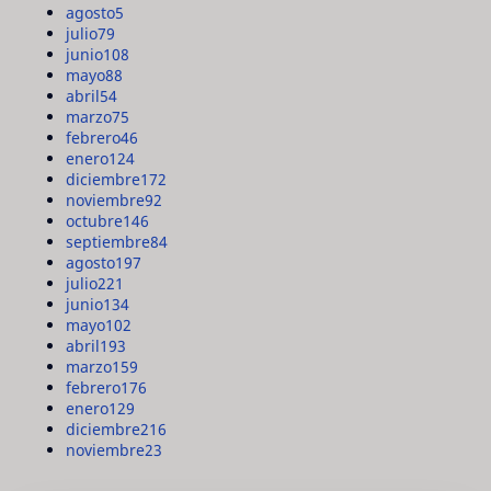
agosto
5
julio
79
junio
108
mayo
88
abril
54
marzo
75
febrero
46
enero
124
diciembre
172
noviembre
92
octubre
146
septiembre
84
agosto
197
julio
221
junio
134
mayo
102
abril
193
marzo
159
febrero
176
enero
129
diciembre
216
noviembre
23