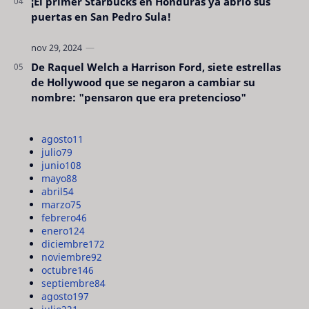
¡El primer Starbucks en Honduras ya abrió sus
puertas en San Pedro Sula!
De Raquel Welch a Harrison Ford, siete estrellas
de Hollywood que se negaron a cambiar su
nombre: "pensaron que era pretencioso"
agosto
11
julio
79
junio
108
mayo
88
abril
54
marzo
75
febrero
46
enero
124
diciembre
172
noviembre
92
octubre
146
septiembre
84
agosto
197