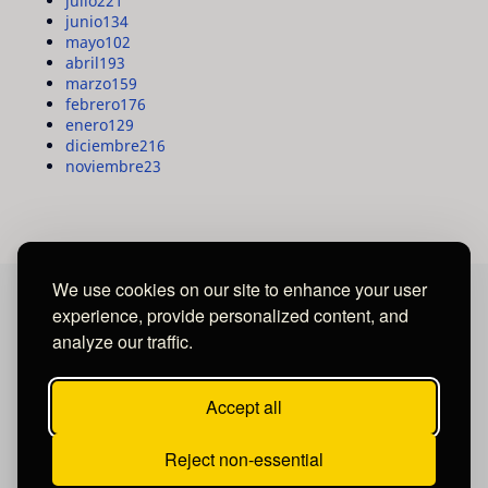
julio
221
junio
134
mayo
102
abril
193
marzo
159
febrero
176
enero
129
diciembre
216
noviembre
23
We use cookies on our site to enhance your user
experience, provide personalized content, and
MAYA MEDIA GROUP
analyze our traffic.
Ubicados en Tegucigalpa - Honduras.
Accept all
Reject non-essential