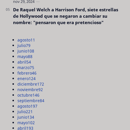
De Raquel Welch a Harrison Ford, siete estrellas
de Hollywood que se negaron a cambiar su
nombre: "pensaron que era pretencioso"
agosto
11
julio
79
junio
108
mayo
88
abril
54
marzo
75
febrero
46
enero
124
diciembre
172
noviembre
92
octubre
146
septiembre
84
agosto
197
julio
221
junio
134
mayo
102
abril
193