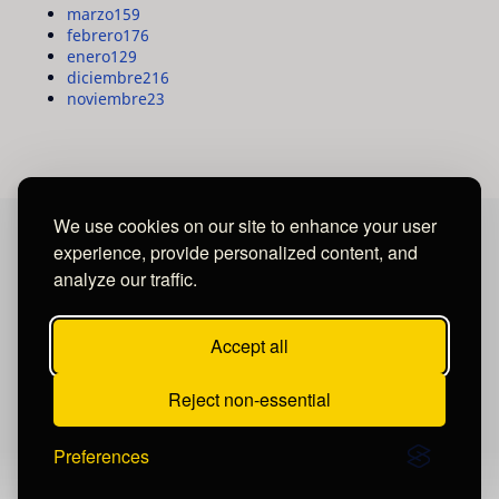
marzo
159
febrero
176
enero
129
diciembre
216
noviembre
23
We use cookies on our site to enhance your user
experience, provide personalized content, and
MAYA MEDIA GROUP
analyze our traffic.
Ubicados en Tegucigalpa - Honduras.
Accept all
Reject non-essential
Preferences
Publicar un comentario