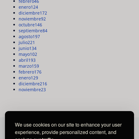
febrero
46
enero
124
diciembre
172
noviembre
92
octubre
146
septiembre
84
agosto
197
julio
221
junio
134
mayo
102
abril
193
marzo
159
febrero
176
enero
129
diciembre
216
noviembre
23
We use cookies on our site to enhance your user
experience, provide personalized content, and
MAYA MEDIA GROUP