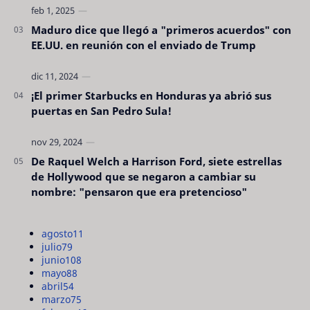
Maduro dice que llegó a "primeros acuerdos" con
EE.UU. en reunión con el enviado de Trump
¡El primer Starbucks en Honduras ya abrió sus
puertas en San Pedro Sula!
De Raquel Welch a Harrison Ford, siete estrellas
de Hollywood que se negaron a cambiar su
nombre: "pensaron que era pretencioso"
agosto
11
julio
79
junio
108
mayo
88
abril
54
marzo
75