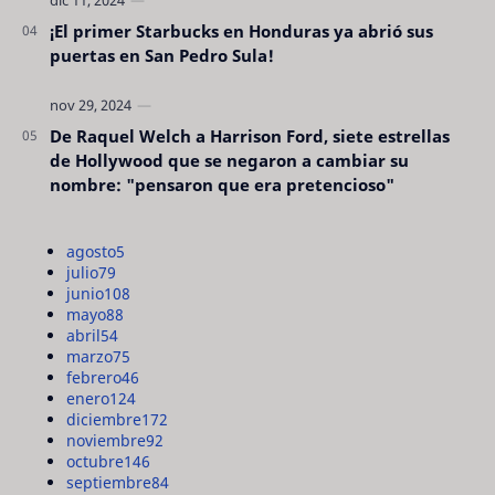
¡El primer Starbucks en Honduras ya abrió sus
puertas en San Pedro Sula!
De Raquel Welch a Harrison Ford, siete estrellas
de Hollywood que se negaron a cambiar su
nombre: "pensaron que era pretencioso"
agosto
5
julio
79
junio
108
mayo
88
abril
54
marzo
75
febrero
46
enero
124
diciembre
172
noviembre
92
octubre
146
septiembre
84