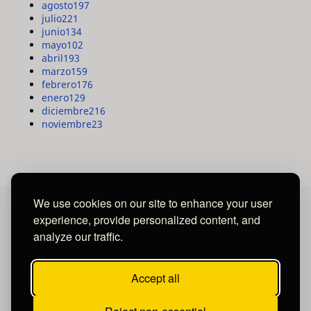
agosto
197
julio
221
junio
134
mayo
102
abril
193
marzo
159
febrero
176
enero
129
diciembre
216
noviembre
23
We use cookies on our site to enhance your user
experience, provide personalized content, and
MAYA MEDIA GROUP
analyze our traffic.
Ubicados en Tegucigalpa - Honduras.
Accept all