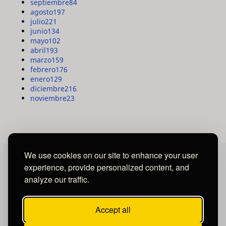
septiembre
84
agosto
197
julio
221
junio
134
mayo
102
abril
193
marzo
159
febrero
176
enero
129
diciembre
216
noviembre
23
We use cookies on our site to enhance your user
experience, provide personalized content, and
MAYA MEDIA GROUP
analyze our traffic.
Ubicados en Tegucigalpa - Honduras.
Accept all