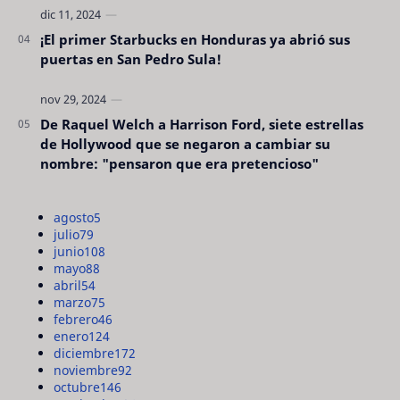
¡El primer Starbucks en Honduras ya abrió sus
puertas en San Pedro Sula!
De Raquel Welch a Harrison Ford, siete estrellas
de Hollywood que se negaron a cambiar su
nombre: "pensaron que era pretencioso"
agosto
5
julio
79
junio
108
mayo
88
abril
54
marzo
75
febrero
46
enero
124
diciembre
172
noviembre
92
octubre
146