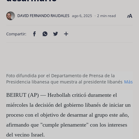
2 min read
Foto difundida por el Departamento de Prensa de la
Presidencia libanesa que muestra al presidente libanés
Más
Joseph Aoun (izq) con el primer ministro libanés Nawaf
Salam (der) en el palacio presidencial de Baabda, al este
BEIRUT (AP) — Hezbollah criticó duramente el
de Beirut, Líbano, el 5 de agosto del 2025. (Departamento
miércoles la decisión del gobierno libanés de iniciar un
de Prensa de la Presidencia libanesa via AP)
proceso con el objetivo de desarmar al grupo este año,
afirmando que "cumple plenamente" con los intereses
del vecino Israel.