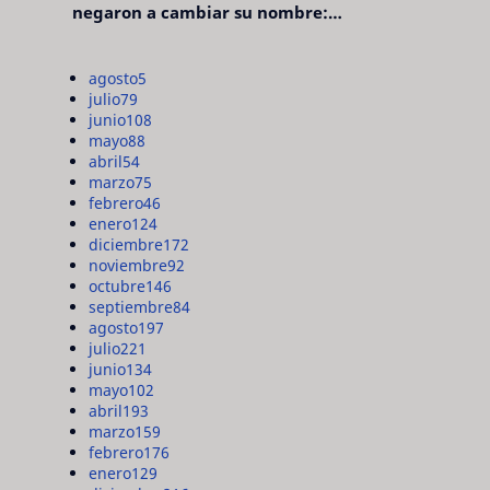
negaron a cambiar su nombre:
"pensaron que era pretencioso"
agosto
5
julio
79
junio
108
mayo
88
abril
54
marzo
75
febrero
46
enero
124
diciembre
172
noviembre
92
octubre
146
septiembre
84
agosto
197
julio
221
junio
134
mayo
102
abril
193
marzo
159
febrero
176
enero
129