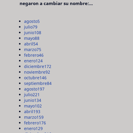
negaron a cambiar su nombre:
"pensaron que era pretencioso"
agosto
5
julio
79
junio
108
mayo
88
abril
54
marzo
75
febrero
46
enero
124
diciembre
172
noviembre
92
octubre
146
septiembre
84
agosto
197
julio
221
junio
134
mayo
102
abril
193
marzo
159
febrero
176
enero
129