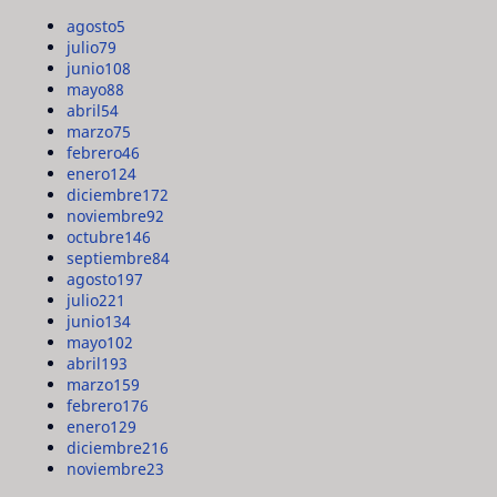
agosto
5
julio
79
junio
108
mayo
88
abril
54
marzo
75
febrero
46
enero
124
diciembre
172
noviembre
92
octubre
146
septiembre
84
agosto
197
julio
221
junio
134
mayo
102
abril
193
marzo
159
febrero
176
enero
129
diciembre
216
noviembre
23