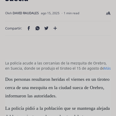
1 min read
La policía acude a las cercanías de la mezquita de Orebro,
en Suecia, donde se produjo el tiroteo el 15 de agosto de
Más
2025 (Filip Gronroos)
Filip Gronroos/TT NEWS AGENCY/AFP
Dos personas resultaron heridas el viernes en un tiroteo
cerca de una mezquita en la ciudad sueca de Orebro,
informaron las autoridades.
La policía pidió a la población que se mantenga alejada