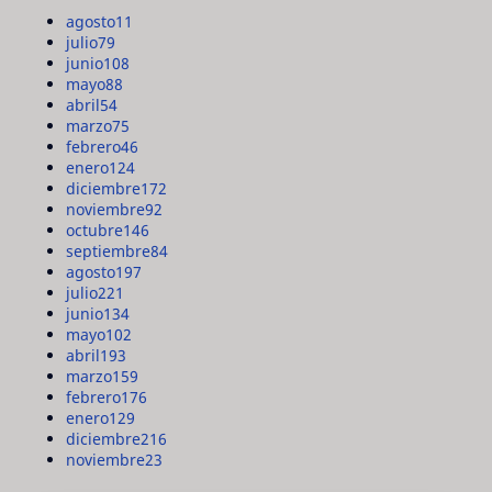
agosto
11
julio
79
junio
108
mayo
88
abril
54
marzo
75
febrero
46
enero
124
diciembre
172
noviembre
92
octubre
146
septiembre
84
agosto
197
julio
221
junio
134
mayo
102
abril
193
marzo
159
febrero
176
enero
129
diciembre
216
noviembre
23