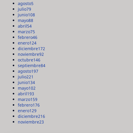
agosto
5
julio
79
junio
108
mayo
88
abril
54
marzo
75
febrero
46
enero
124
diciembre
172
noviembre
92
octubre
146
septiembre
84
agosto
197
julio
221
junio
134
mayo
102
abril
193
marzo
159
febrero
176
enero
129
diciembre
216
noviembre
23