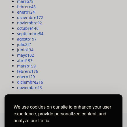
marzo
75
febrero
46
enero
124
diciembre
172
noviembre
92
octubre
146
septiembre
84
agosto
197
julio
221
junio
134
mayo
102
abril
193
marzo
159
febrero
176
enero
129
diciembre
216
noviembre
23
We use cookies on our site to enhance your user
experience, provide personalized content, and
analyze our traffic.