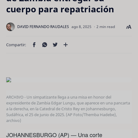
cuerpo para repatriación
2 min read
ARCHIVO - Un simpatizante llega a una misa en honor del
expresidente de Zambia Edgar Lungu, que aparece en una pancarta
a la derecha, en la Catedral de Cristo Rey en Johannesburgo,
Sudáfrica, el 25 de junio de 2025. (AP Foto/Themba Hadebe),
archivo)
JOHANNESBURGO (AP) — Una corte