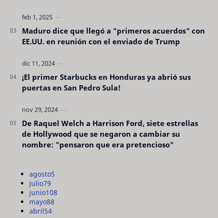
Maduro dice que llegó a "primeros acuerdos" con
EE.UU. en reunión con el enviado de Trump
¡El primer Starbucks en Honduras ya abrió sus
puertas en San Pedro Sula!
De Raquel Welch a Harrison Ford, siete estrellas
de Hollywood que se negaron a cambiar su
nombre: "pensaron que era pretencioso"
agosto
5
julio
79
junio
108
mayo
88
abril
54