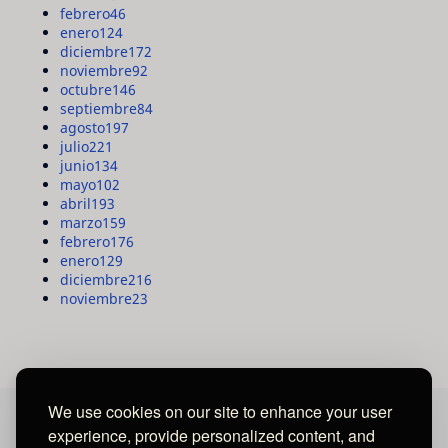
febrero
46
enero
124
diciembre
172
noviembre
92
octubre
146
septiembre
84
agosto
197
julio
221
junio
134
mayo
102
abril
193
marzo
159
febrero
176
enero
129
diciembre
216
noviembre
23
We use cookies on our site to enhance your user
experience, provide personalized content, and