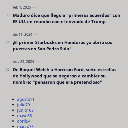
Maduro dice que llegó a "primeros acuerdos" con
EE.UU. en reunión con el enviado de Trump
¡El primer Starbucks en Honduras ya abrió sus
puertas en San Pedro Sula!
De Raquel Welch a Harrison Ford, siete estrellas
de Hollywood que se negaron a cambiar su
nombre: "pensaron que era pretencioso"
agosto
11
julio
79
junio
108
mayo
88
abril
54
marzo
75