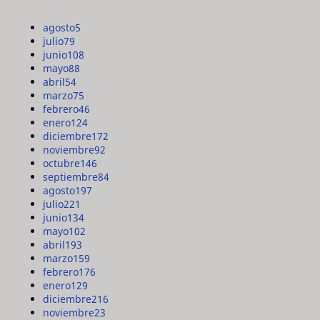
agosto
5
julio
79
junio
108
mayo
88
abril
54
marzo
75
febrero
46
enero
124
diciembre
172
noviembre
92
octubre
146
septiembre
84
agosto
197
julio
221
junio
134
mayo
102
abril
193
marzo
159
febrero
176
enero
129
diciembre
216
noviembre
23